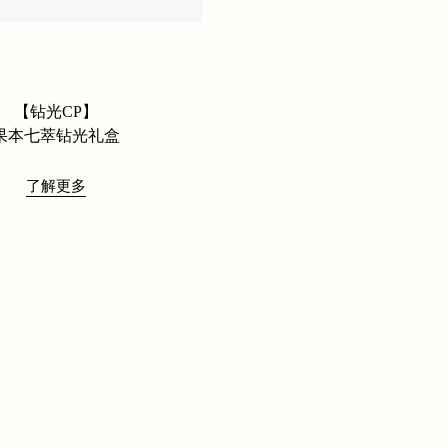
【钻光CP】
果本七萃钻光礼盒
了解更多