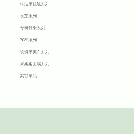
牛油果抗皱系列
灵芝系列
专研舒缓系列
2080系列
玫瑰果美白系列
果柔柔面膜系列
其它单品