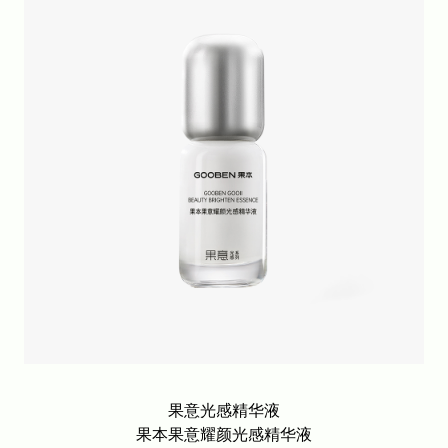
四时节律面膜系列
细胞级油养膜2.0
青刺果舒护系列
果本眼部护理系列
果本果意光感系列
果本果意抗皱系列
果本保湿舒缓修护喷雾
果本七萃钻光CP
线上系列
鳄梨千肽抗皱系列
鳄梨凝时抗皱系列
坚果保湿补水系列
牛油果抗皱系列
果意光感精华液
果本果意耀颜光感精华液
灵芝系列