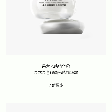
底妆系列
东方果韵系列
软绵绵亲肤面膜系列
四时节律面膜系列
细胞级油养膜2.0
青刺果舒护系列
果本眼部护理系列
果本果意光感系列
果本果意抗皱系列
果意光感精华霜
果本保湿舒缓修护喷雾
果本果意耀颜光感精华霜
果本七萃钻光CP
了解更多
新品上市
果油胶原系列
果意水光系列
后院专护系列