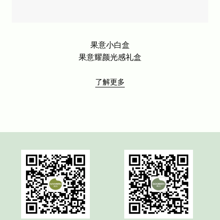
果意小白盒
果意耀颜光感礼盒
了解更多